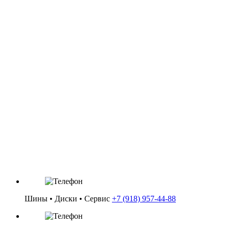
Артикул: 9294522
Диск колесн R17 TREBL Х40926 7.0/5х112х57.1/40
Категория: Диски / R17
Цена: 4 000 ₽
Шины • Диски • Сервис
+7 (918) 957-44-88
в корзину