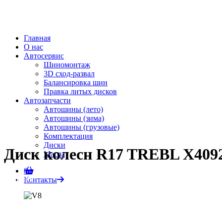
Главная
О нас
Автосервис
Шиномонтаж
3D сход-развал
Балансировка шин
Правка литых дисков
Автозапчасти
Автошины (лето)
Автошины (зима)
Автошины (грузовые)
Комплектация
Диски
Диск колесн R17 TREBL Х40926
Масла
0
Главная
Контакты
Автозапчасти