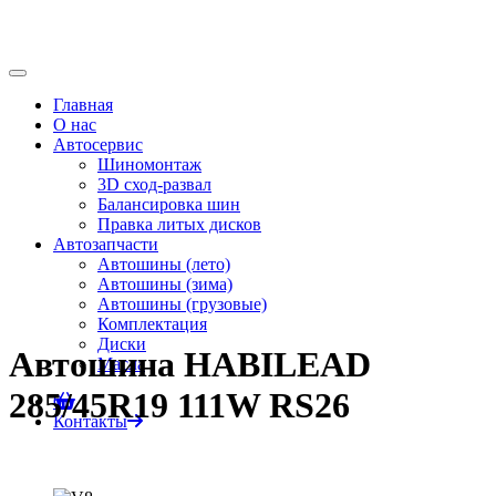
Главная
О нас
Автосервис
Шиномонтаж
3D сход-развал
Балансировка шин
Правка литых дисков
Автозапчасти
Автошины (лето)
Автошины (зима)
Автошины (грузовые)
Комплектация
Диски
Автошина HABILEAD
Масла
285/45R19 111W RS26
0
Контакты
Главная