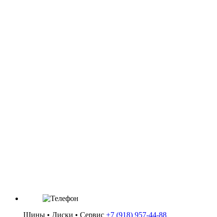
Артикул: 0000989
Автошина HABILEAD 285/45R19 111W RS26
Категория: Автошины (лето) / R19
Цена: 10 350 ₽
Шины • Диски • Сервис
+7 (918) 957-44-88