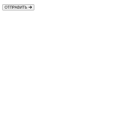
ОТПРАВИТЬ
Контакты
Шины • Диски • Сервис
+7 (918) 957-44-88
Автозапчасти
+7 (918) 956-44-88
shestakov.v8@mail.ru