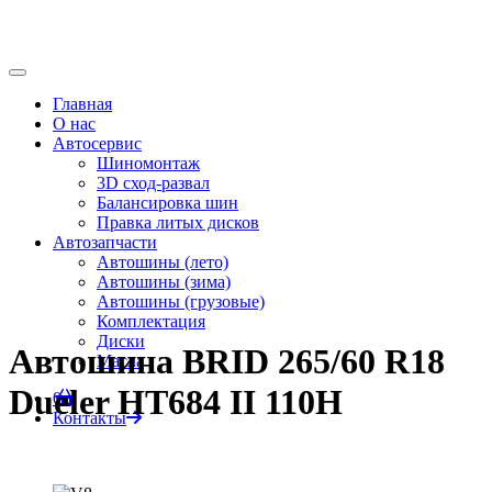
Главная
О нас
Автосервис
Шиномонтаж
3D сход-развал
Балансировка шин
Правка литых дисков
Автозапчасти
Автошины (лето)
Автошины (зима)
Автошины (грузовые)
Комплектация
Диски
Автошина BRID 265/60 R18
Масла
Dueler HT684 II 110H
0
Контакты
Главная