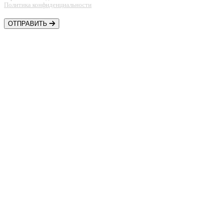
Политика конфиденциальности
ОТПРАВИТЬ
Контакты
Шины • Диски • Сервис
+7 (918) 957-44-88
Автозапчасти
+7 (918) 956-44-88