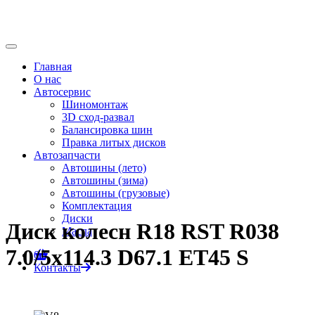
Главная
О нас
Автосервис
Шиномонтаж
3D сход-развал
Балансировка шин
Правка литых дисков
Автозапчасти
Автошины (лето)
Автошины (зима)
Автошины (грузовые)
Комплектация
Диски
Диск колесн R18 RST R038
Масла
7.0/5x114.3 D67.1 ET45 S
0
Контакты
Главная