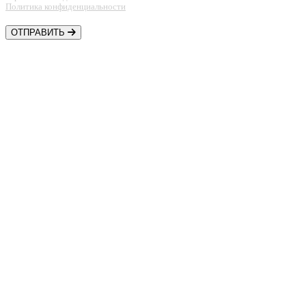
Политика конфиденциальности
ОТПРАВИТЬ
Контакты
Шины • Диски • Сервис
+7 (918) 957-44-88
Автозапчасти
+7 (918) 956-44-88