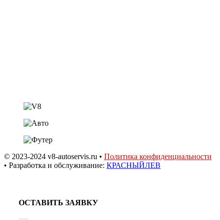
Шины • Диски • Сервис
+7 (918) 957-44-88
Автозапчасти
+7 (918) 956-44-88
shestakov.v8@mail.ru
ст. Динская,
ул. Садовая 20а
© 2023-2024 v8-autoservis.ru •
Политика конфиденциальности
• Разработка и обслуживание:
КРАСНЫЙЛЕВ
ОСТАВИТЬ ЗАЯВКУ