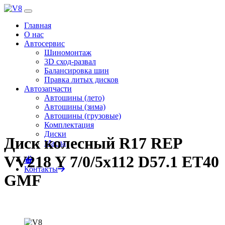
Главная
О нас
Автосервис
Шиномонтаж
3D сход-развал
Балансировка шин
Правка литых дисков
0
Автозапчасти
Автошины (лето)
Автошины (зима)
Автошины (грузовые)
Комплектация
Диски
Диск колесный R17 REP
Масла
VV218 Y 7/0/5x112 D57.1 ET40
0
Контакты
GMF
Главная