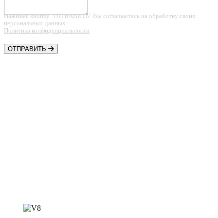
Нажимая кнопку "ОТПРАВИТЬ" Вы соглашаетесь на обработку своих
персональных данных.
Политика конфиденциальности
ОТПРАВИТЬ
Контакты
Шины • Диски • Сервис
+7 (918) 957-44-88
Автозапчасти
+7 (918) 956-44-88
shestakov.v8@mail.ru
ст. Динская,
ул. Садовая 20а