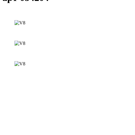
Главная
Автозапчасти
Диски
R14
Артикул: 034204
Диск колесный R14 Free МАЙАМИ (КС518)