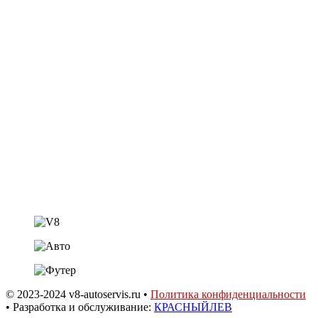
Контакты
Шины • Диски • Сервис
+7 (918) 957-44-88
Автозапчасти
+7 (918) 956-44-88
shestakov.v8@mail.ru
ст. Динская,
ул. Садовая 20а
© 2023-2024 v8-autoservis.ru •
Политика конфиденциальности
• Разработка и обслуживание:
КРАСНЫЙЛЕВ