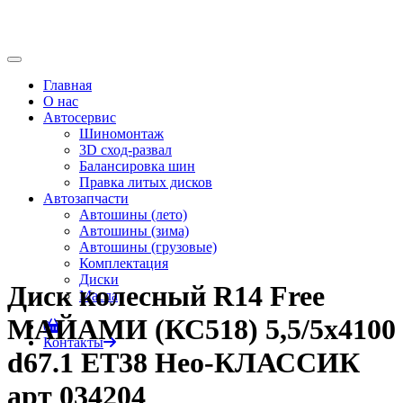
Главная
О нас
Автосервис
Шиномонтаж
3D сход-развал
Балансировка шин
Правка литых дисков
Автозапчасти
Автошины (лето)
Автошины (зима)
Автошины (грузовые)
Комплектация
Диски
Диск колесный R14 Free
Масла
МАЙАМИ (КС518) 5,5/5х4100
0
Контакты
d67.1 ЕТ38 Нео-КЛАССИК
арт 034204