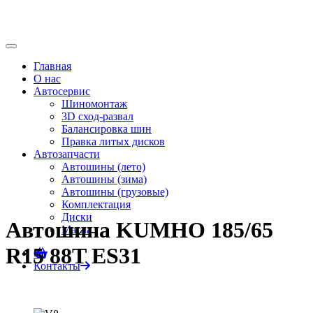
Главная
О нас
Автосервис
Шиномонтаж
3D сход-развал
Балансировка шин
Правка литых дисков
Автозапчасти
Автошины (лето)
Автошины (зима)
Автошины (грузовые)
Комплектация
Диски
Автошина KUMHO 185/65
Масла
R15 88T ES31
0
Контакты
Главная