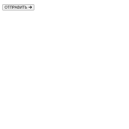
ОТПРАВИТЬ
Контакты
Шины • Диски • Сервис
+7 (918) 957-44-88
Автозапчасти
+7 (918) 956-44-88
shestakov.v8@mail.ru