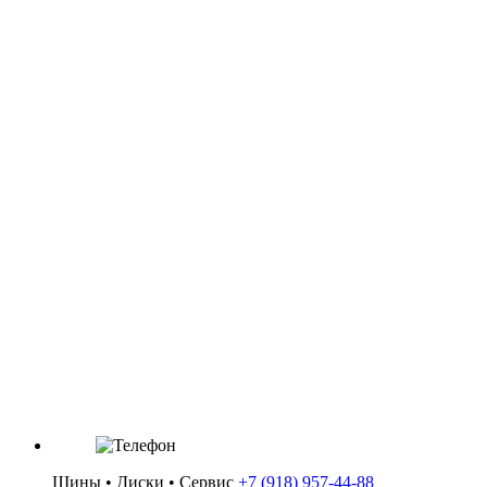
Артикул: 2270053
Автошина KUMHO 185/65 R15 88T ES31
Категория: Автошины (лето) / R15
Цена: 4 290 ₽
Шины • Диски • Сервис
+7 (918) 957-44-88