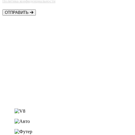
Политика конфиденциальности
ОТПРАВИТЬ
Контакты
Шины • Диски • Сервис
+7 (918) 957-44-88
Автозапчасти
+7 (918) 956-44-88
shestakov.v8@mail.ru
ст. Динская,
ул. Садовая 20а