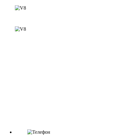
Масла
Масло моторное
Артикул: 801893
Масло мот SINTEK10w40 SG/CD SUPER3000 1л
Категория: Масла / Масло моторное
Цена: 280 ₽