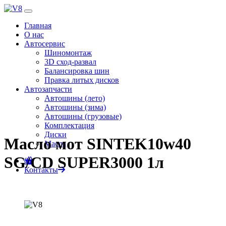
Главная
О нас
Автосервис
Шиномонтаж
3D сход-развал
Балансировка шин
Правка литых дисков
0
Автозапчасти
Автошины (лето)
Автошины (зима)
Автошины (грузовые)
Комплектация
Диски
Масло мот SINTEK10w40
Масла
SG/CD SUPER3000 1л
0
Контакты
Главная
Автозапчасти